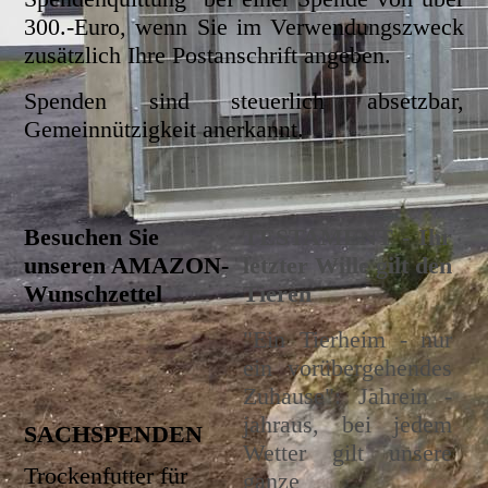
300.-Euro, wenn Sie im Verwendungszweck
zusätzlich Ihre Postanschrift angeben.
Spenden sind steuerlich absetzbar,
Gemeinnützigkeit anerkannt.
Besuchen Sie
TE
STAMENT - Ihr
unseren AMAZON-
letzter Wille gilt den
Wunschzettel
Tieren
"Ein Tierheim - nur
ein vorübergehendes
Zuhause": Jahrein -
jahraus, bei jedem
SACHSPENDEN
Wetter gilt unsere
Trockenfutter für
ganze