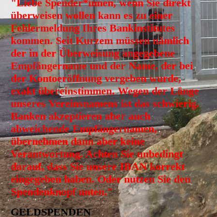
"Liebe Spender*innen, wenn Sie direkt
überweisen wollen kann es zu einer
Fehlermeldung Ihres Bankinstitutes
kommen. Seit Kurzem müssen nämlich
der in der Überweisung angegebene
Empfängername und der Name, der bei
der Kontoeröffnung vergeben wurde,
exakt übereinstimmen. Wegen der Länge
unseres Vereinsnamens ist das schwierig.
Banken akzeptieren aber auch
abweichende Empfängernamen,
übernehmen dann aber keine
Verantwortung. Achten Sie unbedingt
darauf, dass Sie unsere IBAN korrekt
eingegeben haben. Oder nutzen Sie den
Spendenknopf unten."
GELDSPENDEN