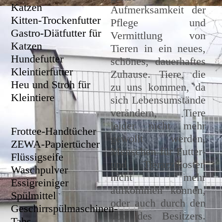
Katzen
Aufmerksamkeit der
Kitten-Trockenfutter
Pflege und
Gastro-Diätfutter für
Vermittlung von
Katzen
Tieren in ein neues,
Hundefutter
schönes, dauerhaftes
Kleintierfutter
Zuhause. Tiere, die
Heu und Stroh für
zu uns kommen, da
Kleintiere
sich Lebensumstände
verändern, Tiere
leider nicht mehr
Frottee-Handtücher
gewollt werden,
ZEWA-Papiertücher
Menschen für Futter-
Flüssigseife
und Tierarztkosten
Waschpulver
nicht mehr
Essigreiniger
aufkommen können,
Spülmittel
oder auch durch den
Geschirrspülmaschinen-
Tod des Besitzers.
Tabs