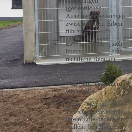
langjährigen
(gerichtlichen)
Auseinandersetzungen
zwischen den Erben
führen können.
Es empfiehlt sich
immer eine
rechtliche Beratung!
Was im Testament
wichtig ist
Wenn Sie die den
Tierschutzverein mit
Ihrem Erbe bedenken
wollen, beachten Sie