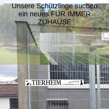
Unsere Schützlinge suchen
ein neues FÜR IMMER
ZUHAUSE
Navigation