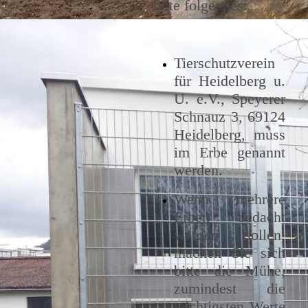
bitte folgendes:
Tierschutzverein
für Heidelberg u.
U. e.V., Speyerer
Schnauz 3, 69124
Heidelberg, muss
im Erbe genannt
werden.
Wenn mehrere
Erben bedacht
werden sollen,
machen Sie sich
bitte die Mühe,
zumindest die
wichtigsten Werte