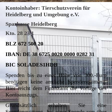
Kontoinhaber: Tierschutzverein für
Heidelberg und Umgebung e.V.
Sparkasse Heidelberg
Kto. 28 23 1
BLZ 672 500 20
IBAN: DE 38 6725 0020 0000 0282 31
BIC SOLADES1HDB
Spenden bis zu einer Höhe von 300.-Euro
benötigen keine amtliche Spendenquittung.
Hier reicht dem Finanzamt die Vorlage des
Kontoauszugs.
Grundsätzlich erhalten Sie eine
Spendenquittung bei einer Spende von über