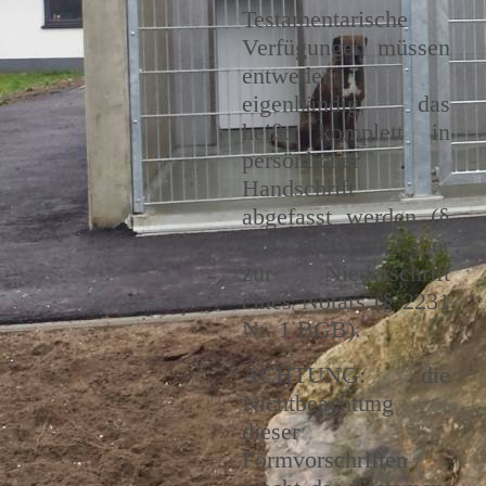
Testamentarische
Verfügungen müssen
entweder
eigenhändig, das
heißt komplett in
persönlicher
Handschrift
abgefasst werden (§
2247 BGB) oder aber
zur Niederschrift
eines Notars (§ 2231
Nr. 1 BGB).
ACHTUNG: die
Nichtbeachtung
dieser
Formvorschriften