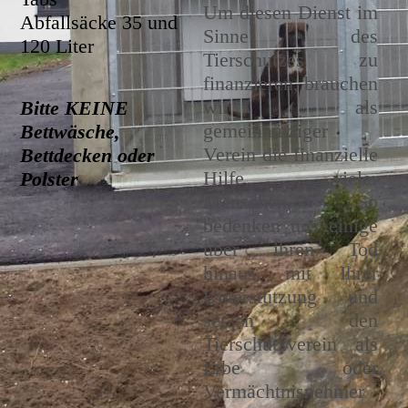
Um diesen Dienst im
Abfallsäcke 35 und
Sinne des
120 Liter
Tierschutzes zu
finanzieren, brauchen
wir als
Bitte KEINE
gemeinnütziger
Bettwäsche,
Verein die finanzielle
Bettdecken oder
Hilfe vieler
Polster
Menschen. So
bedenken uns einige
über ihren Tod
hinaus mit Ihrer
Unterstützung und
setzen den
Tierschutzverein als
Erbe oder
Vermächtnisnehmer