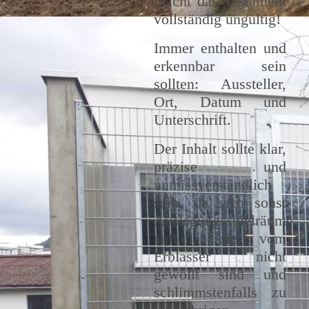
macht das Testament
vollständig ungültig!
Immer enthalten und
erkennbar sein
sollten: Aussteller,
Ort, Datum und
Unterschrift.
Der Inhalt sollte klar,
präzise und
unmissverständlich
sein, da sich sonst
Auslegungsspielräume
auftun, die vom
Erblasser nicht
gewollt sind und
schlimmstenfalls zu