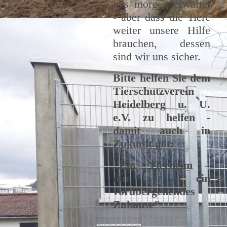
uns morgen erwartet
- aber dass die Tiere
weiter unsere Hilfe
brauchen, dessen
sind wir uns sicher.
Bitte helfen Sie dem
Tierschutzverein
Heidelberg u. U.
e.V. zu helfen -
damit auch in
Zukunft gilt:
"Ein Tierheim –
nur ein
vorübergehendes
Zuhause"