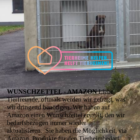
WUNSCHZETTEL - AMAZON
Liebe
Tierfreunde, oftmals werden wir gefragt, was
wir dringend benötigen. Wir haben auf
Amazon einen Wunschzettel erstellt, den wir
bedarfsbezogen immer wieder
aktualisieren.
Sie haben die Möglichkeit, via
Amazon, Produkte für den Tierheimbedarf