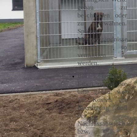
genau
zu
beschreiben oder
zu erwähnen.
Spätere
Missverständnisse
können so
vermieden
werden.
Bei mehreren
Erben regeln Sie
bitte genau, wer
die Kosten der
Beerdigung und
der
Nachlassabwicklung
bzw.