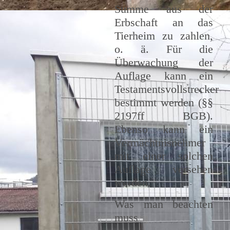
Summe aus der
Erbschaft an das
Tierheim zu zahlen,
o. ä. Für die
Überwachung der
Auflage kann ein
Testamentsvollstrecker
bestimmt werden (§§
2197ff BGB).
Ebenso kann ein
Vermächtnisnehmer
mit einer solchen
Auflage versehen
werden.
Was man beachten
muss