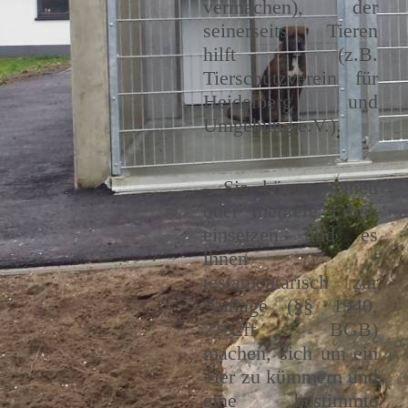
vermachen), der
seinerseits Tieren
hilft (z.B.
Tierschutzverein für
Heidelberg und
Umgebung e.V.).
- Sie können einen
oder mehrere Erben
einsetzen und es
ihnen
testamentarisch zur
Auflage (§§ 1940,
2192ff BGB)
machen, sich um ein
Tier zu kümmern und
eine bestimmte