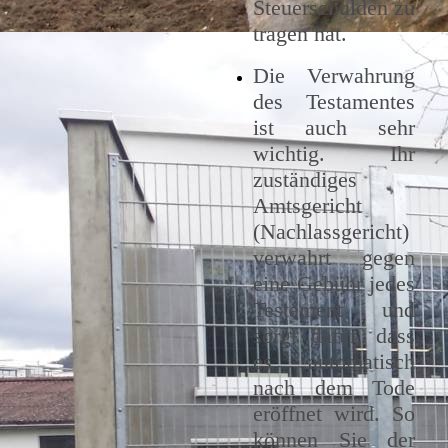
Steuerschulden zu
tragen hat.
Die Verwahrung
des Testamentes
ist auch sehr
wichtig. Ihr
zuständiges
Amtsgericht
(Nachlassgericht)
verwahrt gegen
eine Gebühr jedes
Testament und
sorgt dafür, dass
es automatisch
nach dem Tode
eröffnet wird. So
können Sie der