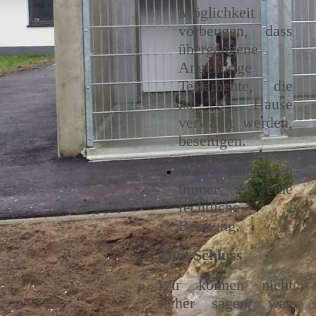
Möglichkeit
vorbeugen, dass
übergangene
Angehörige
Testamente, die
zu Hause
verwahrt werden,
beseitigen.
Wir empfehlen
immer eine
rechtliche
Beratung.
Zum Schluss
Wir können nicht
sicher sagen, was