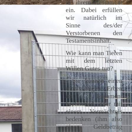
in ihrem Testament
ein. Dabei erfüllen
wir natürlich im
Sinne des/der
Verstorbenen den
Testamentsinhalt.
Wie kann man Tieren
mit dem letzten
Willen Gutes tun?
- Sie können einen
rechtsfähigen Erben
im Testament
bestimmen, oder mit
einem Vermächtnis
bedenken (ihm also
einen Geldbetrag