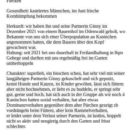
Flecken
Gesundheit: kastriertes Männchen, im Juni frische
Kombiimpfung bekommen
Herkunft: wir haben ihn und seine Partnerin Ginny im
Dezember 2021 von einem Bauernhof im Odenwald geholt, wo
Bekannte von uns sich einer Überpopulation an Kaninchen
angenommen hatten, die dem Bauern über den Kopf
gewachsen war.
Haltung: seit 2021 bei uns dauerhaft in Freilandhaltung in 8qm
Gehege und durften mit uns regelmäßig frei im Garten
umherhoppeln
Charakter: superlieb, ein bisschen scheu, hat sehr viel mit seiner
langjährigen Partnerin Ginny gekuschelt und sich geputzt,
kennt Hunde und Katzen, ist Kinder gewöhnt, lässt sich füttern
aber nicht hochnehmen, er liebt es zu buddeln, er springt sehr
gut, gerne und hoch, hat sich auch in der Gruppe als wir noch 4
Kaninchen hatten sozial verhalten, hat aber etwas
Dominanzverhalten gegenüber dem alter Pärchen gezeigt zb
vordrängeln beim Füttern, aber kein Rammelverhalten,
er leidet unter dem Verlust seiner Partnerin, ist lustlos, hoppelt
nicht so aktiv und neugierig durch den Garten und frisst
schlechter.