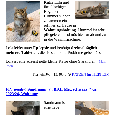
Katze Lola und
ihr plüschiger
Begleiter
Hummel suchen
zusammen ein
ruhiges zu Hause in
Wohnungshaltung
. Hummel ist sehr
pflegeleicht und möchte nur ab und zu
in die Waschmaschine.
Lola leidet unter
Epilepsie
und benötigt
dreimal täglich
mehrere Tabletten
, die sie sich ohne Probleme geben lässt.
Lola ist eine äußerst nette kleine Katze ohne Starallüren.
[Mehr
lesen…]
TierheimJW - 13:40:48 @
KATZEN im TIERHEIM
FIV positiv! Sandmann, ♂, BKH-Mix, schwarz, * ca.
2023/24, Wohnung
Sandmann ist
eine liebe