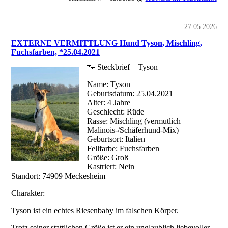
27.05.2026
EXTERNE VERMITTLUNG Hund Tyson, Mischling,
Fuchsfarben, *25.04.2021
🐾 Steckbrief – Tyson
Name: Tyson
Geburtsdatum: 25.04.2021
Alter: 4 Jahre
Geschlecht: Rüde
Rasse: Mischling (vermutlich
Malinois-/Schäferhund-Mix)
Geburtsort: Italien
Fellfarbe: Fuchsfarben
Größe: Groß
Kastriert: Nein
Standort: 74909 Meckesheim
Charakter:
Tyson ist ein echtes Riesenbaby im falschen Körper.
Trotz seiner stattlichen Größe ist er ein unglaublich liebevoller,