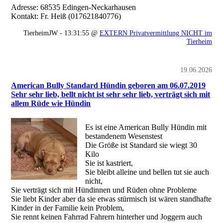
Adresse: 68535 Edingen-Neckarhausen
Kontakt: Fr. Heiß (017621840776)
TierheimJW - 13:31:55 @
EXTERN Privatvermittlung NICHT im
Tierheim
19.06.2026
American Bully Standard Hündin geboren am 06.07.2019
Sehr sehr lieb, bellt nicht ist sehr sehr lieb, verträgt sich mit
allem Rüde wie Hündin
Es ist eine American Bully Hündin mit
bestandenem Wesenstest
Die Größe ist Standard sie wiegt 30
Kilo
Sie ist kastriert,
Sie bleibt alleine und bellen tut sie auch
nicht,
Sie verträgt sich mit Hündinnen und Rüden ohne Probleme
Sie liebt Kinder aber da sie etwas stürmisch ist wären standhafte
Kinder in der Familie kein Problem,
Sie rennt keinen Fahrrad Fahrern hinterher und Joggern auch