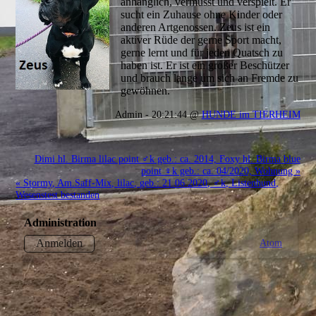
anhänglich, vermusst und verspielt. Er
sucht ein Zuhause ohne Kinder oder
anderen Artgenossen. Zeus ist ein
aktiver Rüde der gerne Sport macht,
gerne lernt und für jeden Quatsch zu
haben ist. Er ist ein großer Beschützer
und brauch lange um sich an Fremde zu
gewöhnen.
Admin - 20:21:44 @
HUNDE im TIERHEIM
Dimi hl. Birma lilac point ♂k geb.: ca. 2014, Foxy hl. Birma blue
point ♀k geb.: ca. 04/2020, Wohnung »
« Stormy, Am.Saff-Mix, lilac, geb.: 21.06.2020, ♂k, Listenhund,
Wesenstest bestanden
Administration
Atom
Anmelden