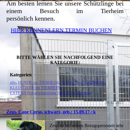
Am besten lernen Sie unsere Schützlinge bei
einem Besuch im Tierheim
persönlich kennen.
HIER KENNENLERN TERMIN BUCHEN
BITTE WÄHLEN SIE NACHFOLGEND EINE
KATEGORIE:
Kategorien
alle
HUNDE im TIERHEIM
KATZEN im TIERHEIM
KLEINTIERE im TIERHEIM
EXTERN Privatvermittlung NICHT im Tierheim
29.12.2022
Zeus, Cane Corso, schwarz, geb.: 15.09.17♂k
Zeus ist bei seinen Bezugspersonen sehr