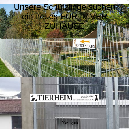
Unsere Schützlinge suchen
ein neues FÜR IMMER
ZUHAUSE
Navigation