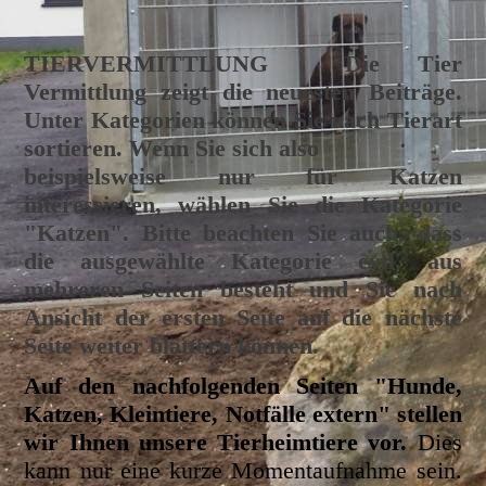
TIERVERMITTLUNG
Die Tier
Vermittlung zeigt die neuesten Beiträge.
Unter Kategorien können Sie nach Tierart
sortieren. Wenn Sie sich also
beispielsweise nur für Katzen
interessieren, wählen Sie die Kategorie
"Katzen". Bitte beachten Sie auch, dass
die ausgewählte Kategorie evtl. aus
mehreren Seiten besteht und Sie nach
Ansicht der ersten Seite auf die nächste
Seite weiter blättern können.
Auf den nachfolgenden Seiten "Hunde,
Katzen, Kleintiere, Notfälle extern" stellen
wir Ihnen unsere Tierheimtiere vor.
Dies
kann nur eine kurze Momentaufnahme sein.