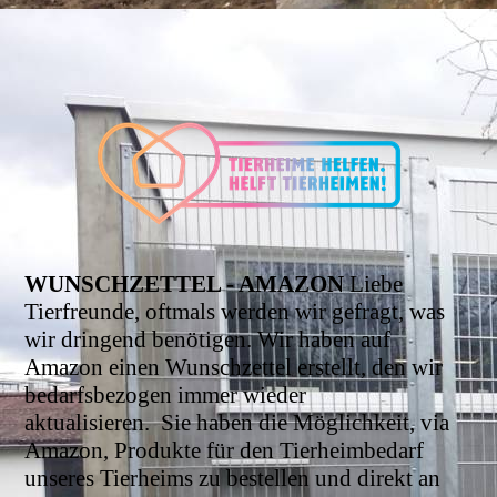
WUNSCHZETTEL - AMAZON
Liebe
Tierfreunde, oftmals werden wir gefragt, was
wir dringend benötigen. Wir haben auf
Amazon einen Wunschzettel erstellt, den wir
bedarfsbezogen immer wieder
aktualisieren.
Sie haben die Möglichkeit, via
Amazon, Produkte für den Tierheimbedarf
unseres Tierheims zu bestellen und direkt an