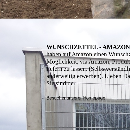
WUNSCHZETTEL - AMAZO
haben auf Amazon einen Wunschzet
Möglichkeit, via Amazon, Produkt
liefern zu lassen. (Selbstverstän
anderweitig erwerben). Lieben Dan
Sie sind der
Besucher unserer Homepage