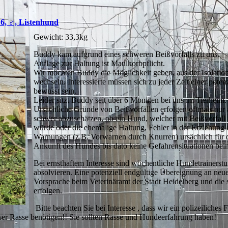
16, ♂, Listenhund
Gewicht: 33,3kg
Buddy kam aufgrund eines schweren Beißvorfalls zu uns.
Auflage zur Haltung ist Maulkorbpflicht.
Wir möchten Buddy die Möglichkeit geben, aus der Isolation
wechseln. Interessierte müssen sich zu jeder Zeit einer po
bewusst sein.
Leider sitzt Buddy seit über 6 Monaten bei uns im Tierheim.
Ursächliche Gründe von Beißvorfällen erfolgen oftmals nur a
schwer abzuschätzen, ob ein Hund, welcher mit Beißvorfall 
würde oder die ehemalige Haltung, Fehler in der Erziehung 
Warnungen (z.B. Vorwarnen durch Knurren) ursächlich für d
Ankunft des Hundes bis dato keine Gefahrensituationen be
Bei ernsthaftem Interesse sind wöchentliche Hundetrainerst
absolvieren. Eine potenziell endgültige Übereignung an neu
Vorsprache beim Veterinäramt der Stadt Heidelberg und die
erfolgen.
Bitte beachten Sie bei Interesse , dass wir ein polizeiliche
ser Rasse benötigen!! Sie sollten Rasse und Hundeerfahrung haben!