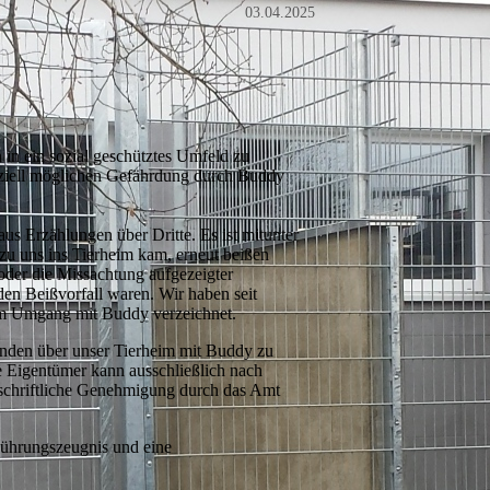
03.04.2025
 in ein sozial geschütztes Umfeld zu
tenziell möglichen Gefährdung durch Buddy
us Erzählungen über Dritte. Es ist mitunter
zu uns ins Tierheim kam, erneut beißen
oder die Missachtung aufgezeigter
en Beißvorfall waren. Wir haben seit
im Umgang mit Buddy verzeichnet.
unden über unser Tierheim mit Buddy zu
e Eigentümer kann ausschließlich nach
 schriftliche Genehmigung durch das Amt
s Führungszeugnis und eine