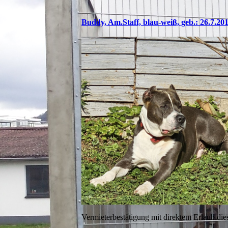
Buddy, Am.Staff, blau-weiß, geb.: 26.7.20
Vermieterbestätigung mit direktem Erlaub die