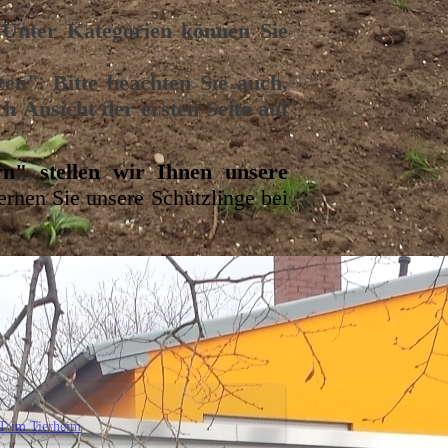
. Unter Kategorien können Sie
zen". Bitte beachten Sie auch,
h Ansicht der ersten Seite auf
rn" stellen wir Ihnen unsere
rnen Sie unsere Schützlinge bei
T im Tierheim