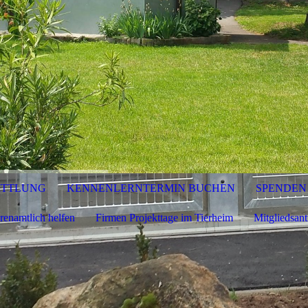
ITTLUNG
KENNENLERNTERMIN BUCHEN
SPENDEN
renamtlich helfen
Firmen Projekttage im Tierheim
Mitgliedsant