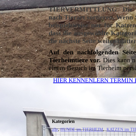
TIERVERMITTLUNG
Die 
nach Tierart sortieren. Wenn S
beispielsweise nur für Katzen
dass die ausgewählte Kategori
die nächste Seite weiter blätt
Auf den nachfolgenden Seite
Tierheimtiere vor.
Dies kann n
einem Besuch im Tierheim pers
HIER KENNENLERN TERMIN
Kategorien
alle
HUNDE im TIERHEIM
KATZEN im T