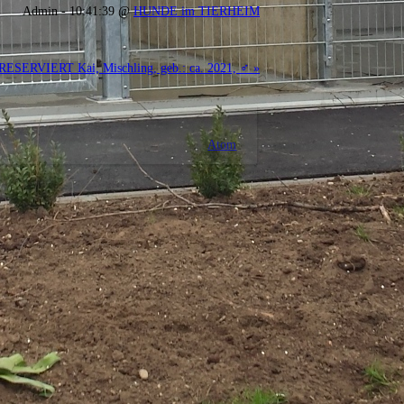
Admin - 10:41:39 @
HUNDE im TIERHEIM
RESERVIERT Kai, Mischling, geb.: ca. 2021, ♂ »
Atom