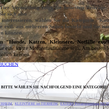
Tier Vermittlung zeigt die neuesten Beiträge
ie sich also
 interessieren, wählen Sie die Kategorie "Kat
e evtl. aus mehreren Seiten besteht und Sie nac
ern können.
n "Hunde, Katzen, Kleintiere, Notfälle exte
ur eine kurze Momentaufnahme sein. Am besten le
önlich kennen.
 BUCHEN
BITTE WÄHLEN SIE NACHFOLGEND EINE KATEGORIE:
IERHEIM
KLEINTIERE im TIERHEIM
EXTERN Privatvermittlung NICH