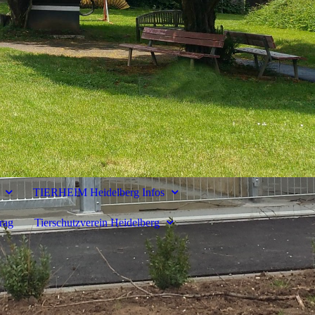
TIERHEIM Heidelberg Infos
rag
Tierschutzverein Heidelberg