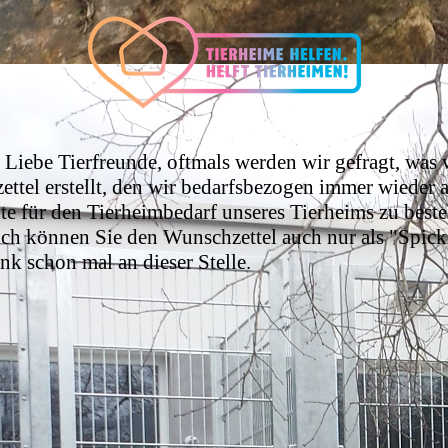
N
Liebe Tierfreunde, oftmals werden wir gefragt, was
tel erstellt, den wir bedarfsbezogen immer wieder a
e für den Tierheimbedarf unseres Tierheims zu beste
dlich können Sie den Wunschzettel auch nur als "Spic
k schon mal an dieser Stelle.