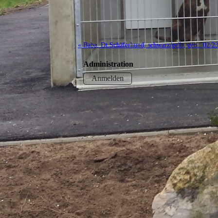
« Baba, Dt.Schäferhund, schwarz/gelb, geb.: 02/2
Administration
Anmelden